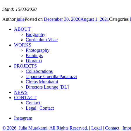
___________
Stand: 15/03/2020
Author
julie
Posted on
December 30, 2020
August 1, 2021
Categories
ABOUT
Biography
Curriculum Vitae
WORKS
Photography
Paintings
Diorama
PROJECTS
Collaborations
Japanese Guerilla Paparazzi
Circus Murakami
Directors Lounge [DL]
NEWS
CONTACT
Contact
Legal | Contact
Instagram
© 2026. Julia Murakami. All Rights Reserved.
|
Legal | Contact
|
Imp