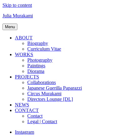
Skip to content
Julia Murakami
Menu
ABOUT
Biography
Curriculum Vitae
WORKS
Photography
Paintings
Diorama
PROJECTS
Collaborations
Japanese Guerilla Paparazzi
Circus Murakami
Directors Lounge [DL]
NEWS
CONTACT
Contact
Legal | Contact
Instagram