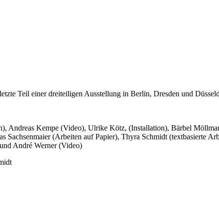
tzte Teil einer dreiteiligen Ausstellung in Berlin, Dresden und Düss
ion), Andreas Kempe (Video), Ulrike Kötz, (Installation), Bärbel Möllm
eas Sachsenmaier (Arbeiten auf Papier), Thyra Schmidt (textbasierte Ar
) und André Werner (Video)
midt