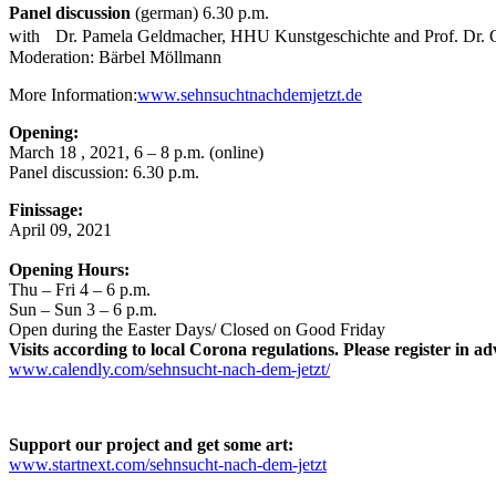
Panel discussion
(german) 6.30 p.m.
with Dr. Pamela Geldmacher, HHU Kunstgeschichte and Prof. Dr. Geo
Moderation: Bärbel Möllmann
More Information:
www.sehnsuchtnachdemjetzt.de
Opening:
March
18
, 2021, 6 – 8 p.m. (online)
Panel discussion: 6.30 p.m.
Finissage:
April 09, 2021
Opening Hours:
Thu – Fri 4 – 6 p.m.
Sun – Sun 3 – 6 p.m.
Open during the Easter Days/ Closed on Good Friday
Visits according to local Corona regulations.
Pl
ease register in ad
www.calendly.com/sehnsucht-nach-dem-jetzt/
Support our project and get some art:
www.startnext.com/sehnsucht-nach-dem-jetzt